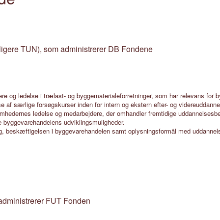
ligere TUN), som administrerer DB Fondene
e og ledelse i trælast- og byggematerialeforretninger, som har relevans for
af særlige forsøgskurser inden for intern og ekstern efter- og videreuddanne
ksomhedernes ledelse og medarbejdere, der omhandler fremtidige uddannelsesb
e byggevarehandelens udviklingsmuligheder.
kling, beskæftigelsen i byggevarehandelen samt oplysningsformål med uddann
 administrerer FUT Fonden