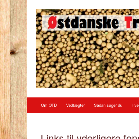
Om ØTD
Vedtægter
Sådan søger du
Hvem
Links til yderligere fo