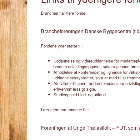
Branchen har flere fonde:
Brancheforeningen Danske Byggecentre (tid
Fondene yder støtte til:
Uddannelse og videreuddannelse for medarbejder
bredere udviklingsopgaver, såsom gennemførelse 
Afholdelse af konferencer og lignende for vir
uddannelsessystemer, som er med til at fremm
Aktiviteter til gavn for den teknologiske udvi
erhvervsmæssigt sigte.
Studieophold i ind- og udland
Læs mere om fondene
her
.
Foreningen af Unge Trælastfolk – FUT, som