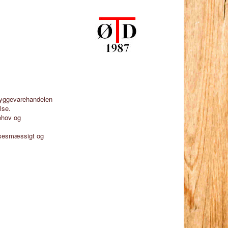
 byggevarehandelen
lse.
ehov og
elsesmæssigt og