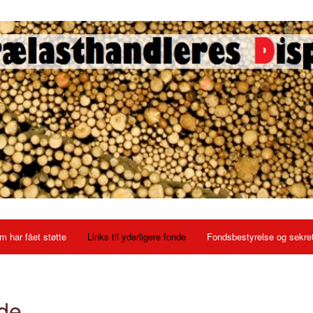
 har fået støtte
Links til yderligere fonde
Fondsbestyrelse og sekret
nde